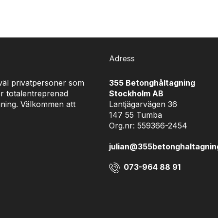
Adress
åväl privatpersoner som
355 Betonghåltagning
r totalentreprenad
Stockholm AB
gning. Välkommen att
Lantjägarvägen 36
147 55 Tumba
Org.nr: 559366-2454
julian@355betonghaltagnin
073-964 88 91