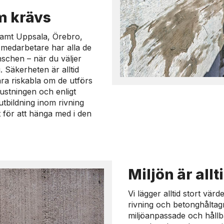
m krävs
 samt Uppsala, Örebro,
 medarbetare har alla de
schen – när du väljer
. Säkerheten är alltid
ra riskabla om de utförs
trustningen och enligt
utbildning inom rivning
t för att hänga med i den
Miljön är allt
Vi lägger alltid stort vär
rivning och betonghåltagn
miljöanpassade och hållb