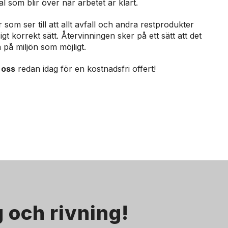
al som blir över när arbetet är klart.
r som ser till att allt avfall och andra restprodukter
gt korrekt sätt. Återvinningen sker på ett sätt att det
 på miljön som möjligt.
 oss
redan idag för en kostnadsfri offert!
 och rivning!