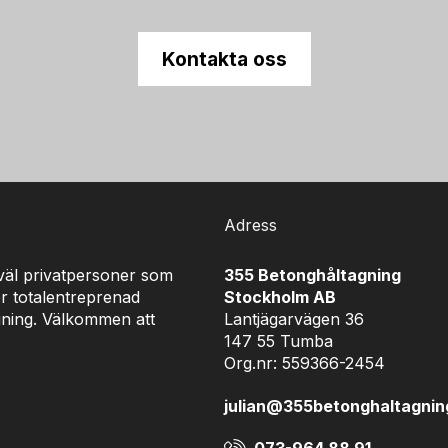
Kontakta oss
Adress
åväl privatpersoner som
355 Betonghåltagning
r totalentreprenad
Stockholm AB
gning. Välkommen att
Lantjägarvägen 36
147 55 Tumba
Org.nr: 559366-2454
julian@355betonghaltagnin