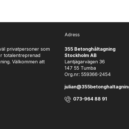
Adress
åväl privatpersoner som
355 Betonghåltagning
r totalentreprenad
Stockholm AB
gning. Välkommen att
Lantjägarvägen 36
147 55 Tumba
Org.nr: 559366-2454
julian@355betonghaltagnin
073-964 88 91