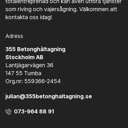
totalentreprenad och kan även utföra tjänster
som riving och vajersågning. Välkommen att
kontakta oss idag!
Adress
355 Betonghåltagning
Stockholm AB
Lantjägarvägen 36
147 55 Tumba
Org.nr: 559366-2454
julian@355betonghaltagning.se
073-964 88 91