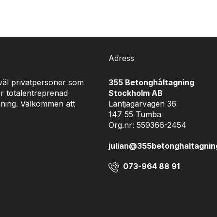
Adress
åväl privatpersoner som
355 Betonghåltagning
r totalentreprenad
Stockholm AB
gning. Välkommen att
Lantjägarvägen 36
147 55 Tumba
Org.nr: 559366-2454
julian@355betonghaltagnin
073-964 88 91